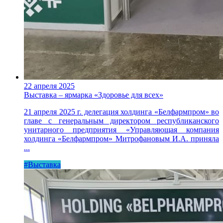
22 апреля 2025
Выставка – ярмарка «Здоровье для всех»
21 апреля 2025 г. делегация холдинга «Белфармпром» во
главе с генеральным директором республиканского
унитарного предприятия «Управляющая компания
холдинга «Белфармпром» Митрофановым И.А. приняла
...
#Выставка