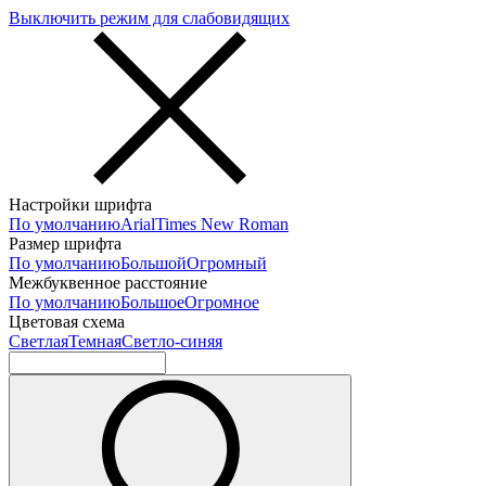
Выключить режим для слабовидящих
Настройки шрифта
По умолчанию
Arial
Times New Roman
Размер шрифта
По умолчанию
Большой
Огромный
Межбуквенное расстояние
По умолчанию
Большое
Огромное
Цветовая схема
Светлая
Темная
Светло-синяя