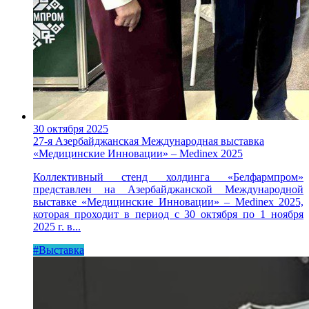
30 октября 2025
27-я Азербайджанская Международная выставка
«Медицинские Инновации» – Medinex 2025
Коллективный стенд холдинга «Белфармпром»
представлен на Азербайджанской Международной
выставке «Медицинские Инновации» – Medinex 2025,
которая проходит в период с 30 октября по 1 ноября
2025 г. в...
#Выставка