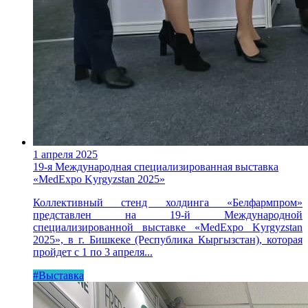
1 апреля 2025
19-я Международная специализированная выставка
«MedExpo Kyrgyzstan 2025»
Коллективный стенд холдинга «Белфармпром»
представлен на 19-й Международной
специализированной выставке «MedExpo Kyrgyzstan
2025», в г. Бишкеке (Республика Кыргызстан), которая
пройдет с 1 по 3 апреля...
#Выставка