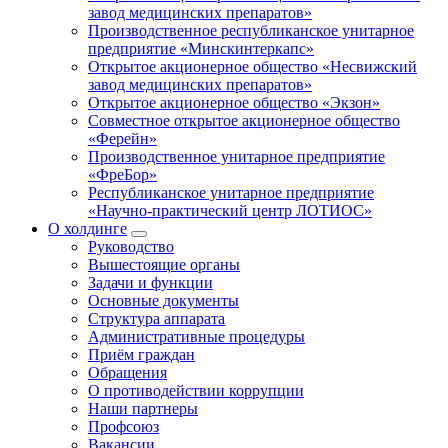
завод медицинских препаратов»
Производственное республиканское унитарное
предприятие «Минскинтеркапс»
Открытое акционерное общество «Несвижский
завод медицинских препаратов»
Открытое акционерное общество «Экзон»
Совместное открытое акционерное общество
«Ферейн»
Производственное унитарное предприятие
«ФреБор»
Республиканское унитарное предприятие
«Научно-практический центр ЛОТИОС»
О холдинге
Руководство
Вышестоящие органы
Задачи и функции
Основные документы
Структура аппарата
Административные процедуры
Приём граждан
Обращения
О противодействии коррупции
Наши партнеры
Профсоюз
Вакансии