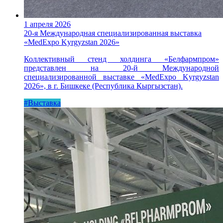
1 апреля 2026
20-я Международная специализированная выставка
«MedExpo Kyrgyzstan 2026»
Коллективный стенд холдинга «Белфармпром»
представлен на 20-й Международной
специализированной выставке «MedExpo Kyrgyzstan
2026», в г. Бишкеке (Республика Кыргызстан).
#Выставка