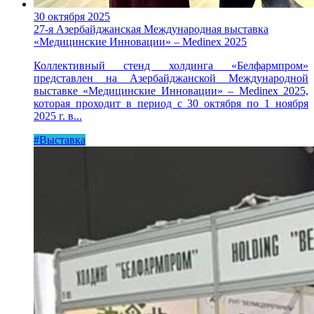
30 октября 2025
27-я Азербайджанская Международная выставка
«Медицинские Инновации» – Medinex 2025
Коллективный стенд холдинга «Белфармпром»
представлен на Азербайджанской Международной
выставке «Медицинские Инновации» – Medinex 2025,
которая проходит в период с 30 октября по 1 ноября
2025 г. в...
#Выставка