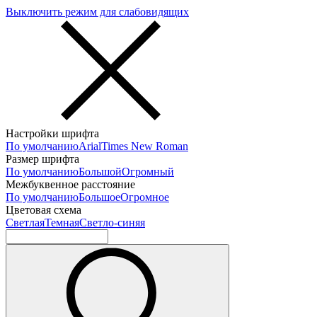
Выключить режим для слабовидящих
Настройки шрифта
По умолчанию
Arial
Times New Roman
Размер шрифта
По умолчанию
Большой
Огромный
Межбуквенное расстояние
По умолчанию
Большое
Огромное
Цветовая схема
Светлая
Темная
Светло-синяя