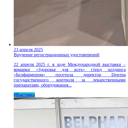
23 апреля 2025
Вручение регистрационных удостоверений
22 апреля 2025 г. в ходе Международной выставки –
ярмарки «Здоровье для всех» стенд холдинга
«Белфармпром» посетила директор Центра
государственного контроля за лекарственными
препаратами, оборудования...
#Выставка