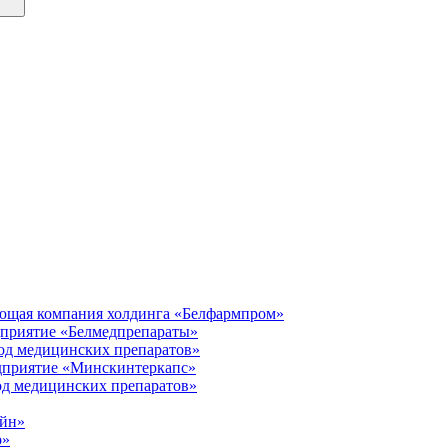
яющая компания холдинга «Белфармпром»
дприятие «Белмедпрепараты»
од медицинских препаратов»
едприятие «Минскинтеркапс»
од медицинских препаратов»
ейн»
р»