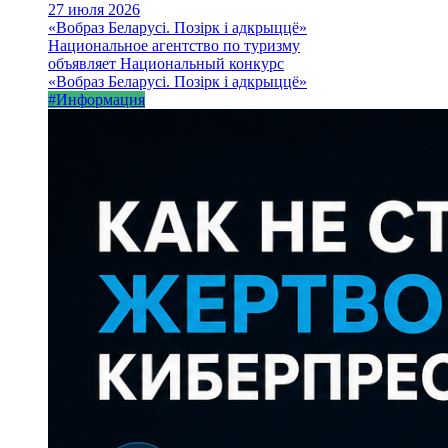
27 июля 2026
«Вобраз Беларусі. Позірк і адкрыццё»
Национальное агентство по туризму
объявляет Национальный конкурс
«Вобраз Беларусі. Позірк і адкрыццё»
#Информация