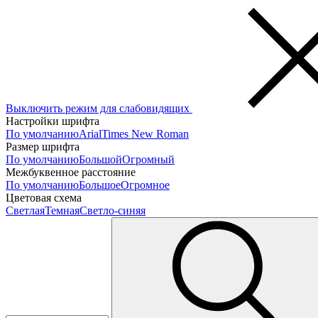
Выключить режим для слабовидящих
Настройки шрифта
По умолчанию
Arial
Times New Roman
Размер шрифта
По умолчанию
Большой
Огромный
Межбуквенное расстояние
По умолчанию
Большое
Огромное
Цветовая схема
Светлая
Темная
Светло-синяя