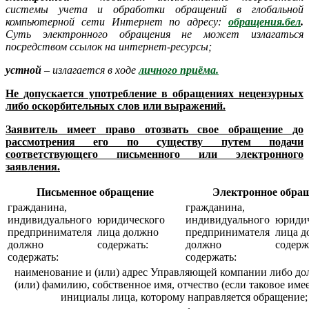
системы учета и обработки обращений в глобальной
компьютерной сети Интернет по адресу:
обращения.бел
.
Суть электронного обращения не может излагаться
посредством ссылок на интернет-ресурсы;
устной
– излагается в ходе
личного приёма.
Не допускается употребление в обращениях нецензурных
либо оскорбительных слов или выражений.
Заявитель имеет право отозвать свое обращение до
рассмотрения его по существу путем подачи
соответствующего письменного или электронного
заявления.
Письменное обращение
Электронное обра
гражданина,
гражданина,
индивидуального
юридического
индивидуального
юридич
предпринимателя
лица должно
предпринимателя
лица д
должно
содержать:
должно
содерж
содержать:
содержать:
наименование и (или) адрес Управляющей компании либо до
(или) фамилию, собственное имя, отчество (если таковое имее
инициалы лица, которому направляется обращение;