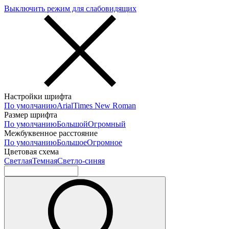
Выключить режим для слабовидящих
Настройки шрифта
По умолчанию
Arial
Times New Roman
Размер шрифта
По умолчанию
Большой
Огромный
Межбуквенное расстояние
По умолчанию
Большое
Огромное
Цветовая схема
Светлая
Темная
Светло-синяя