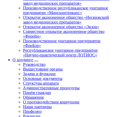
завод медицинских препаратов»
Производственное республиканское унитарное
предприятие «Минскинтеркапс»
Открытое акционерное общество «Несвижский
завод медицинских препаратов»
Открытое акционерное общество «Экзон»
Совместное открытое акционерное общество
«Ферейн»
Производственное унитарное предприятие
«ФреБор»
Республиканское унитарное предприятие
«Научно-практический центр ЛОТИОС»
О холдинге
Руководство
Вышестоящие органы
Задачи и функции
Основные документы
Структура аппарата
Административные процедуры
Приём граждан
Обращения
О противодействии коррупции
Наши партнеры
Профсоюз
Вакансии