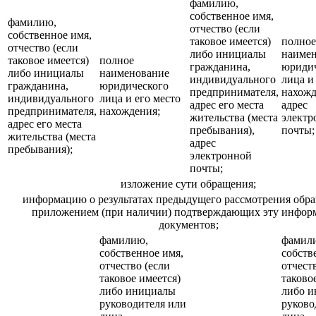
фамилию,
собственное имя,
фамилию,
отчество (если
собственное имя,
таковое имеется)
полное
отчество (если
либо инициалы
наиме
таковое имеется)
полное
гражданина,
юридич
либо инициалы
наименование
индивидуального
лица и
гражданина,
юридического
предпринимателя,
нахожд
индивидуального
лица и его место
адрес его места
адрес
предпринимателя,
нахождения;
жительства (места
электр
адрес его места
пребывания),
почты;
жительства (места
адрес
пребывания);
электронной
почты;
изложение сути обращения;
информацию о результатах предыдущего рассмотрения обр
приложением (при наличии) подтверждающих эту инфо
документов;
фамилию,
фамил
собственное имя,
собств
отчество (если
отчест
таковое имеется)
таково
либо инициалы
либо 
руководителя или
руково