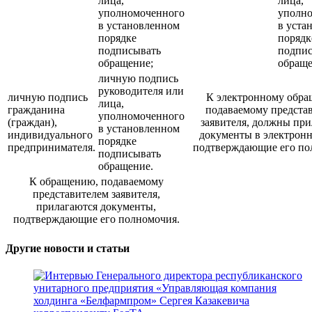
лица,
лица,
уполномоченного
уполн
в установленном
в уста
порядке
порядк
подписывать
подпи
обращение;
обраще
личную подпись
руководителя или
личную подпись
К электронному обра
лица,
гражданина
подаваемому предста
уполномоченного
(граждан),
заявителя, должны при
в установленном
индивидуального
документы в электронн
порядке
предпринимателя.
подтверждающие его по
подписывать
обращение.
К обращению, подаваемому
представителем заявителя,
прилагаются документы,
подтверждающие его полномочия.
Другие новости и статьи