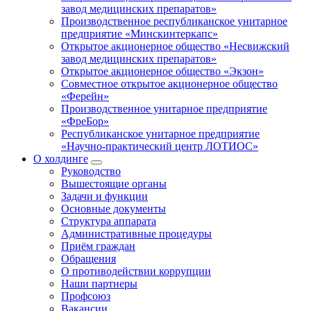
завод медицинских препаратов»
Производственное республиканское унитарное
предприятие «Минскинтеркапс»
Открытое акционерное общество «Несвижский
завод медицинских препаратов»
Открытое акционерное общество «Экзон»
Совместное открытое акционерное общество
«Ферейн»
Производственное унитарное предприятие
«ФреБор»
Республиканское унитарное предприятие
«Научно-практический центр ЛОТИОС»
О холдинге
Руководство
Вышестоящие органы
Задачи и функции
Основные документы
Структура аппарата
Административные процедуры
Приём граждан
Обращения
О противодействии коррупции
Наши партнеры
Профсоюз
Вакансии