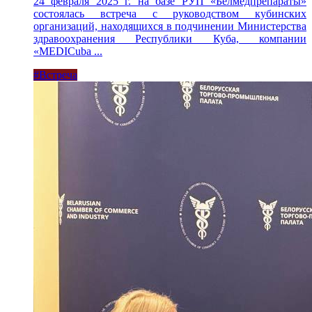
24 февраля 2025 г. на базе РУП «Белмедпрепараты»
состоялась встреча с руководством кубинских
организаций, находящихся в подчинении Министерства
здравоохранения Республики Куба, компании
«MEDICuba ...
#Встреча