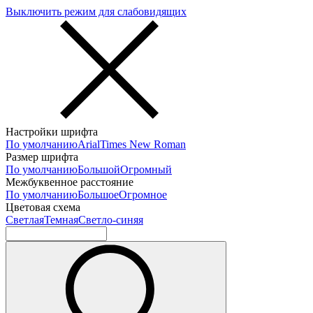
Выключить режим для слабовидящих
Настройки шрифта
По умолчанию
Arial
Times New Roman
Размер шрифта
По умолчанию
Большой
Огромный
Межбуквенное расстояние
По умолчанию
Большое
Огромное
Цветовая схема
Светлая
Темная
Светло-синяя