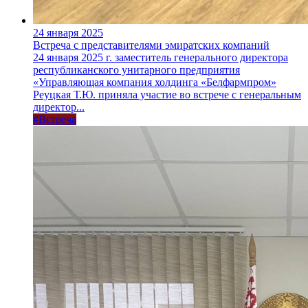
24 января 2025
Встреча с представителями эмиратских компаний
24 января 2025 г. заместитель генерального директора
республиканского унитарного предприятия
«Управляющая компания холдинга «Белфармпром»
Реуцкая Т.Ю. приняла участие во встрече с генеральным
директор...
#Встреча