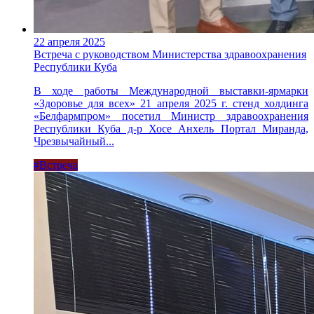
22 апреля 2025
Встреча с руководством Министерства здравоохранения
Республики Куба
В ходе работы Международной выставки-ярмарки
«Здоровье для всех» 21 апреля 2025 г. стенд холдинга
«Белфармпром» посетил Министр здравоохранения
Республики Куба д-р Хосе Анхель Портал Миранда,
Чрезвычайный...
#Встреча