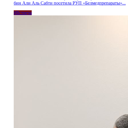
бин Али Аль Сабти посетила РУП «Белмедпрепараты»...
#Встреча