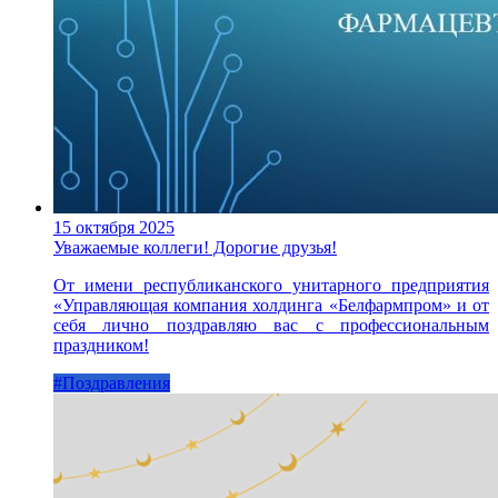
15 октября 2025
Уважаемые коллеги! Дорогие друзья!
От имени республиканского унитарного предприятия
«Управляющая компания холдинга «Белфармпром» и от
себя лично поздравляю вас с профессиональным
праздником!
#Поздравления