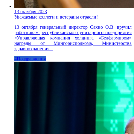
13 октября 2023
Уважаемые коллеги и ветераны отрасли!
13 октября генеральный директор Сахно О.В. вручил
работникам республиканского унитарного предприятия
«Управляющая компания холдинга «Белфармпром»
награды от Мингорисполкома, Министерства
здравоохранения...
#Поздравления