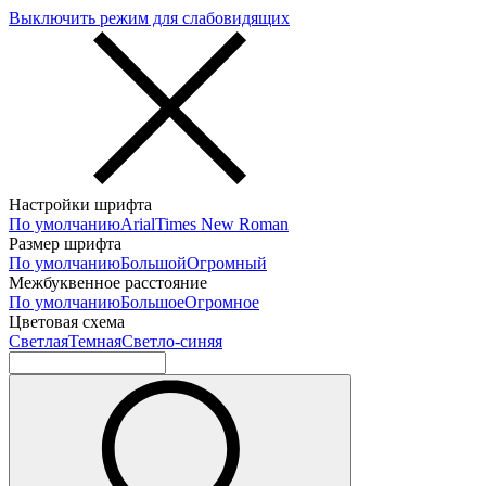
Выключить режим для слабовидящих
Настройки шрифта
По умолчанию
Arial
Times New Roman
Размер шрифта
По умолчанию
Большой
Огромный
Межбуквенное расстояние
По умолчанию
Большое
Огромное
Цветовая схема
Светлая
Темная
Светло-синяя