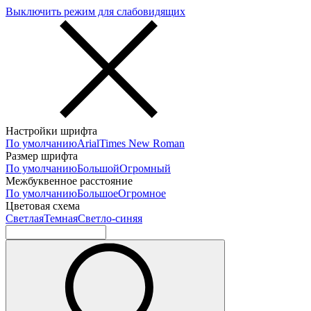
Выключить режим для слабовидящих
Настройки шрифта
По умолчанию
Arial
Times New Roman
Размер шрифта
По умолчанию
Большой
Огромный
Межбуквенное расстояние
По умолчанию
Большое
Огромное
Цветовая схема
Светлая
Темная
Светло-синяя