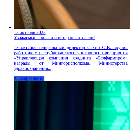
13 октября 2023
Уважаемые коллеги и ветераны отрасли!
13 октября генеральный директор Сахно О.В. вручил
работникам республиканского унитарного предприятия
«Управляющая компания холдинга «Белфармпром»
награды от Мингорисполкома, Министерства
здравоохранения...
#Поздравления