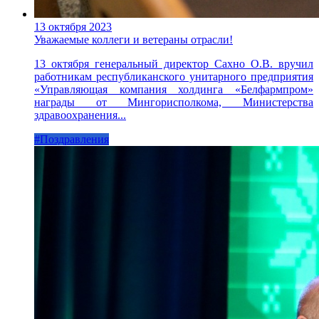
13 октября 2023
Уважаемые коллеги и ветераны отрасли!
13 октября генеральный директор Сахно О.В. вручил
работникам республиканского унитарного предприятия
«Управляющая компания холдинга «Белфармпром»
награды от Мингорисполкома, Министерства
здравоохранения...
#Поздравления