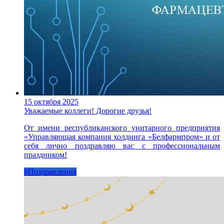
15 октября 2025
Уважаемые коллеги! Дорогие друзья!
От имени республиканского унитарного предприятия
«Управляющая компания холдинга «Белфармпром» и от
себя лично поздравляю вас с профессиональным
праздником!
#Поздравления