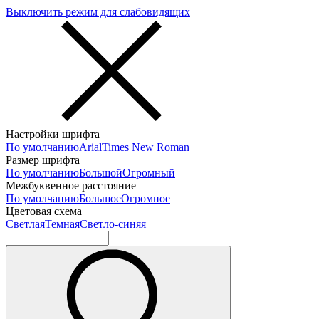
Выключить режим для слабовидящих
Настройки шрифта
По умолчанию
Arial
Times New Roman
Размер шрифта
По умолчанию
Большой
Огромный
Межбуквенное расстояние
По умолчанию
Большое
Огромное
Цветовая схема
Светлая
Темная
Светло-синяя