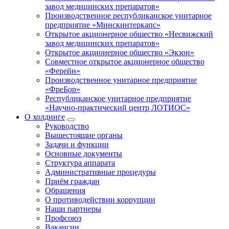
завод медицинских препаратов»
Производственное республиканское унитарное
предприятие «Минскинтеркапс»
Открытое акционерное общество «Несвижский
завод медицинских препаратов»
Открытое акционерное общество «Экзон»
Совместное открытое акционерное общество
«Ферейн»
Производственное унитарное предприятие
«ФреБор»
Республиканское унитарное предприятие
«Научно-практический центр ЛОТИОС»
О холдинге
Руководство
Вышестоящие органы
Задачи и функции
Основные документы
Структура аппарата
Административные процедуры
Приём граждан
Обращения
О противодействии коррупции
Наши партнеры
Профсоюз
Вакансии