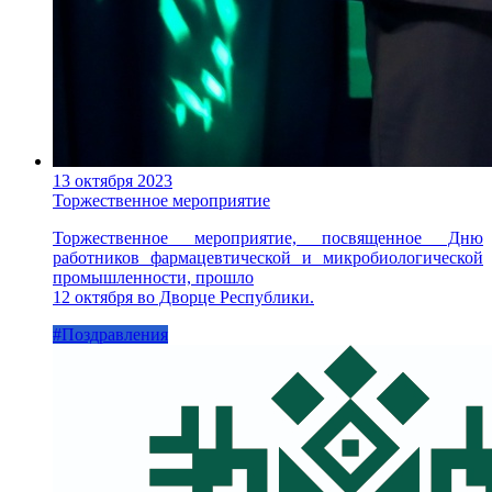
13 октября 2023
Торжественное мероприятие
Торжественное мероприятие, посвященное Дню
работников фармацевтической и микробиологической
промышленности, прошло
12 октября во Дворце Республики.
#Поздравления