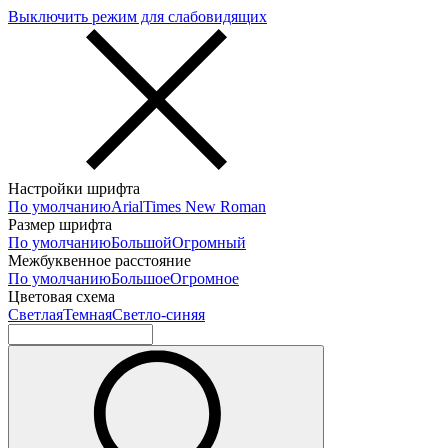
Выключить режим для слабовидящих
Настройки шрифта
По умолчанию
Arial
Times New Roman
Размер шрифта
По умолчанию
Большой
Огромный
Межбуквенное расстояние
По умолчанию
Большое
Огромное
Цветовая схема
Светлая
Темная
Светло-синяя