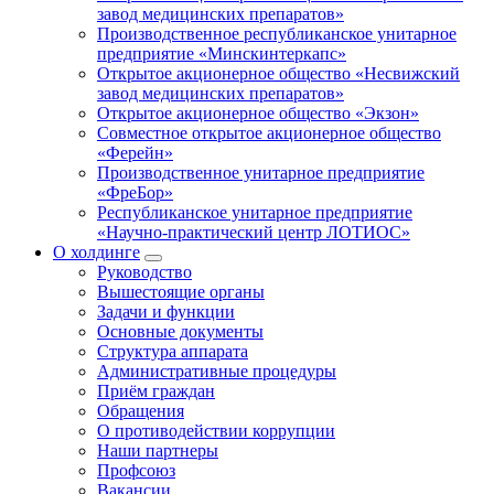
завод медицинских препаратов»
Производственное республиканское унитарное
предприятие «Минскинтеркапс»
Открытое акционерное общество «Несвижский
завод медицинских препаратов»
Открытое акционерное общество «Экзон»
Совместное открытое акционерное общество
«Ферейн»
Производственное унитарное предприятие
«ФреБор»
Республиканское унитарное предприятие
«Научно-практический центр ЛОТИОС»
О холдинге
Руководство
Вышестоящие органы
Задачи и функции
Основные документы
Структура аппарата
Административные процедуры
Приём граждан
Обращения
О противодействии коррупции
Наши партнеры
Профсоюз
Вакансии