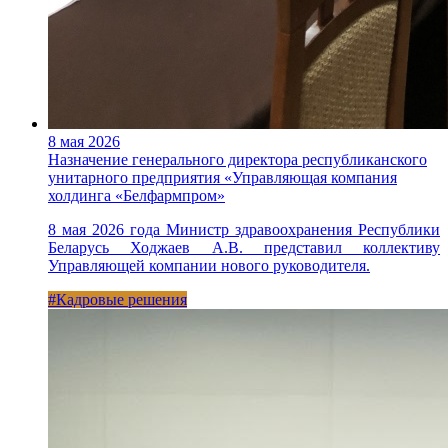
8 мая 2026
Назначение генерального директора республиканского
унитарного предприятия «Управляющая компания
холдинга «Белфармпром»
8 мая 2026 года Министр здравоохранения Республики
Беларусь Ходжаев А.В. представил коллективу
Управляющей компании нового руководителя.
#Кадровые решения