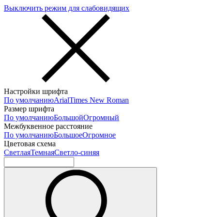
Выключить режим для слабовидящих
Настройки шрифта
По умолчанию
Arial
Times New Roman
Размер шрифта
По умолчанию
Большой
Огромный
Межбуквенное расстояние
По умолчанию
Большое
Огромное
Цветовая схема
Светлая
Темная
Светло-синяя