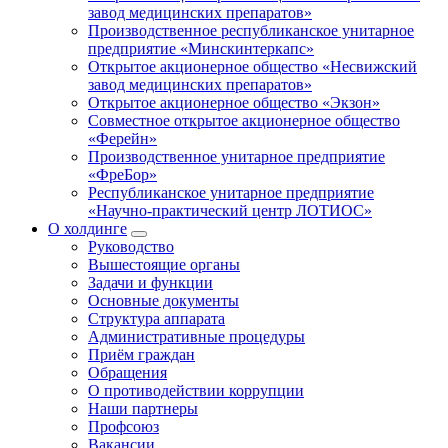
завод медицинских препаратов»
Производственное республиканское унитарное
предприятие «Минскинтеркапс»
Открытое акционерное общество «Несвижский
завод медицинских препаратов»
Открытое акционерное общество «Экзон»
Совместное открытое акционерное общество
«Ферейн»
Производственное унитарное предприятие
«ФреБор»
Республиканское унитарное предприятие
«Научно-практический центр ЛОТИОС»
О холдинге
Руководство
Вышестоящие органы
Задачи и функции
Основные документы
Структура аппарата
Административные процедуры
Приём граждан
Обращения
О противодействии коррупции
Наши партнеры
Профсоюз
Вакансии