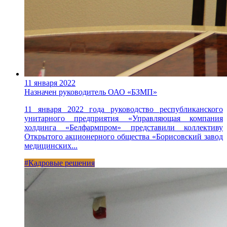
11 января 2022
Назначен руководитель ОАО «БЗМП»
11 января 2022 года руководство республиканского
унитарного предприятия «Управляющая компания
холдинга «Белфармпром» представили коллективу
Открытого акционерного общества «Борисовский завод
медицинских...
#Кадровые решения