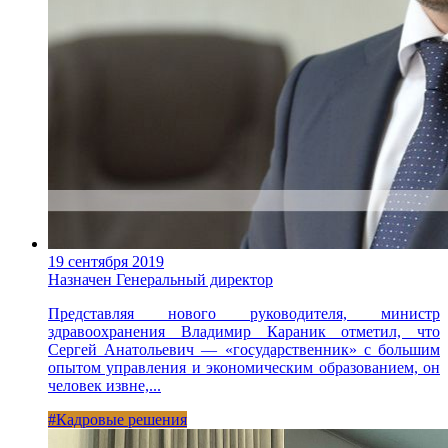
19 сентября 2019
Назначен Генеральный директор
Представляя нового руководителя, министр
здравоохранения Владимир Караник отметил, что
Сергей Анатольевич — «государственник» с большим
опытом управления и экономическим образованием, он
человек извне,...
#Кадровые решения