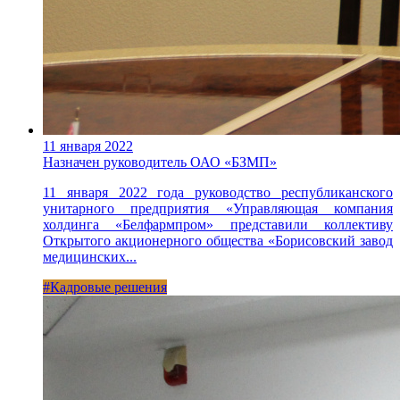
11 января 2022
Назначен руководитель ОАО «БЗМП»
11 января 2022 года руководство республиканского
унитарного предприятия «Управляющая компания
холдинга «Белфармпром» представили коллективу
Открытого акционерного общества «Борисовский завод
медицинских...
#Кадровые решения