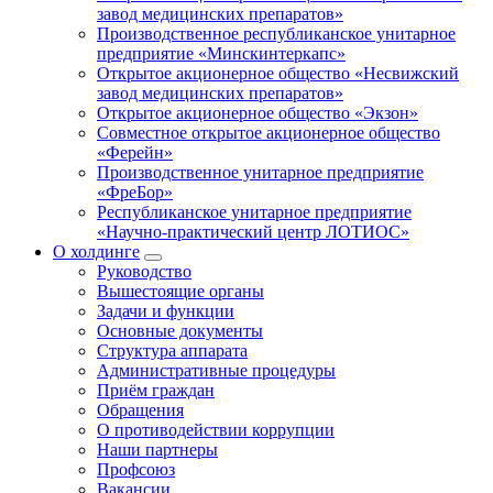
завод медицинских препаратов»
Производственное республиканское унитарное
предприятие «Минскинтеркапс»
Открытое акционерное общество «Несвижский
завод медицинских препаратов»
Открытое акционерное общество «Экзон»
Совместное открытое акционерное общество
«Ферейн»
Производственное унитарное предприятие
«ФреБор»
Республиканское унитарное предприятие
«Научно-практический центр ЛОТИОС»
О холдинге
Руководство
Вышестоящие органы
Задачи и функции
Основные документы
Структура аппарата
Административные процедуры
Приём граждан
Обращения
О противодействии коррупции
Наши партнеры
Профсоюз
Вакансии