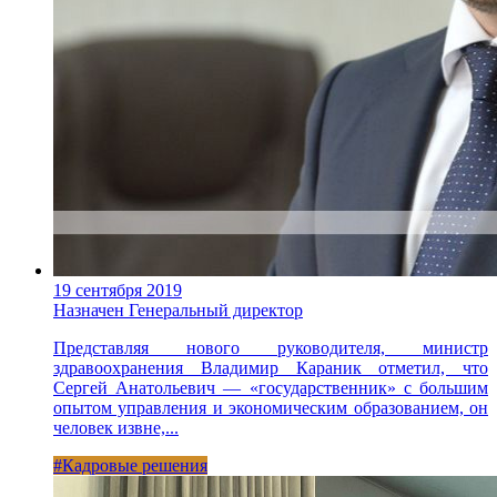
19 сентября 2019
Назначен Генеральный директор
Представляя нового руководителя, министр
здравоохранения Владимир Караник отметил, что
Сергей Анатольевич — «государственник» с большим
опытом управления и экономическим образованием, он
человек извне,...
#Кадровые решения