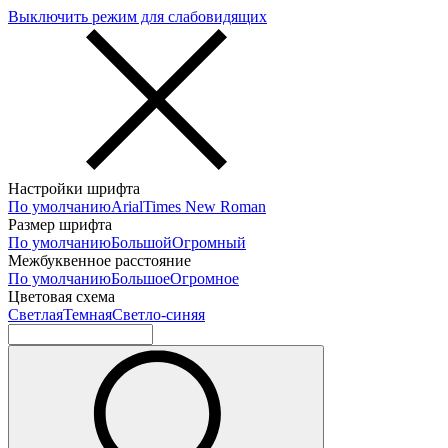
Выключить режим для слабовидящих
Настройки шрифта
По умолчанию
Arial
Times New Roman
Размер шрифта
По умолчанию
Большой
Огромный
Межбуквенное расстояние
По умолчанию
Большое
Огромное
Цветовая схема
Светлая
Темная
Светло-синяя