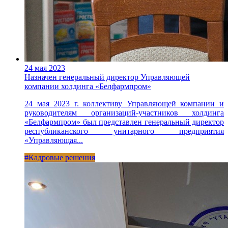
24 мая 2023
Назначен генеральный директор Управляющей
компании холдинга «Белфармпром»
24 мая 2023 г. коллективу Управляющей компании и
руководителям организаций-участников холдинга
«Белфармпром» был представлен генеральный директор
республиканского унитарного предприятия
«Управляющая...
#Кадровые решения