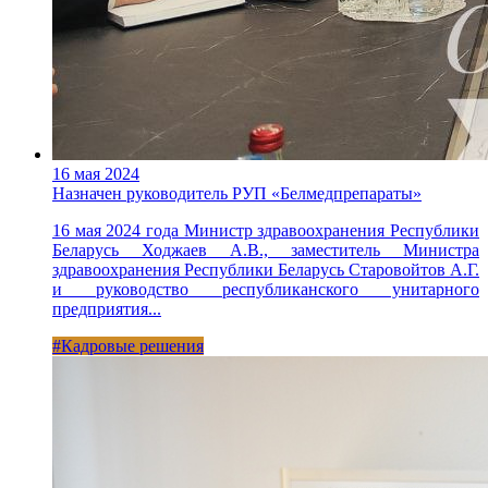
16 мая 2024
Назначен руководитель РУП «Белмедпрепараты»
16 мая 2024 года Министр здравоохранения Республики
Беларусь Ходжаев А.В., заместитель Министра
здравоохранения Республики Беларусь Старовойтов А.Г.
и руководство республиканского унитарного
предприятия...
#Кадровые решения