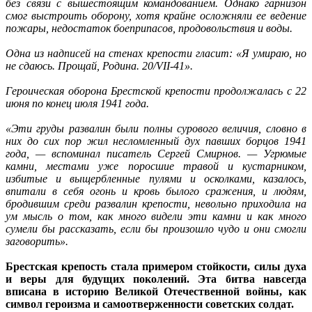
без связи с вышестоящим командованием. Однако гарнизон
смог выстроить оборону, хотя крайне осложняли ее ведение
пожары, недостаток боеприпасов, продовольствия и воды.
Одна из надписей на стенах крепости гласит: «Я умираю, но
не сдаюсь. Прощай, Родина. 20/VII-41».
Героическая оборона Брестской крепости продолжалась с 22
июня по конец июля 1941 года.
«Эти груды развалин были полны сурового величия, словно в
них до сих пор жил несломленный дух павших борцов 1941
года, — вспоминал писатель Сергей Смирнов. — Угрюмые
камни, местами уже поросшие травой и кустарником,
избитые и выщербленные пулями и осколками, казалось,
впитали в себя огонь и кровь былого сражения, и людям,
бродившим среди развалин крепости, невольно приходила на
ум мысль о том, как много видели эти камни и как много
сумели бы рассказать, если бы произошло чудо и они смогли
заговорить».
Брестская крепость стала примером стойкости, силы духа
и веры для будущих поколений. Эта битва навсегда
вписана в историю Великой Отечественной войны, как
символ героизма и самоотверженности советских солдат.