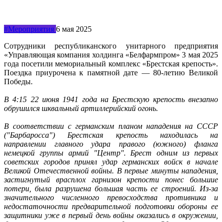
#Мероприятия
6 мая 2025
Сотрудники республиканского унитарного предприятия
«Управляющая компания холдинга «Белфармпром» 3 мая 2025
года посетили мемориальный комплекс «Брестская крепость».
Поездка приурочена к памятной дате — 80-летию Великой
Победы.
В 4:15 22 июня 1941 года на Брестскую крепость внезапно
обрушился шквальный артиллерийский огонь.
В соответствии с германским планом нападения на СССР
("Барбаросса") Брестская крепость находилась на
направлении главного удара правого (южного) фланга
немецкой группы армий "Центр". Брест одним из первых
советских городов принял удар германских войск в начале
Великой Отечественной войны. В первые минуты нападения,
застигнутый врасплох гарнизон крепости понес большие
потери, была разрушена большая часть ее строений. Из-за
значительного численного превосходства противника и
недостаточности предварительной подготовки обороны ее
защитники уже в первый день войны оказались в окружении,