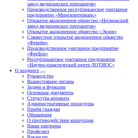
завод медицинских препаратов»
Производственное республиканское унитарное
предприятие «Минскинтеркапс»
Открытое акционерное общество «Несвижский
завод медицинских препаратов»
Открытое акционерное общество «Экзон»
Совместное открытое акционерное общество
«Ферейн»
Производственное унитарное предприятие
«ФреБор»
Республиканское унитарное предприятие
«Научно-практический центр ЛОТИОС»
О холдинге
Руководство
Вышестоящие органы
Задачи и функции
Основные документы
Структура аппарата
Административные процедуры
Приём граждан
Обращения
О противодействии коррупции
Наши партнеры
Профсоюз
Вакансии