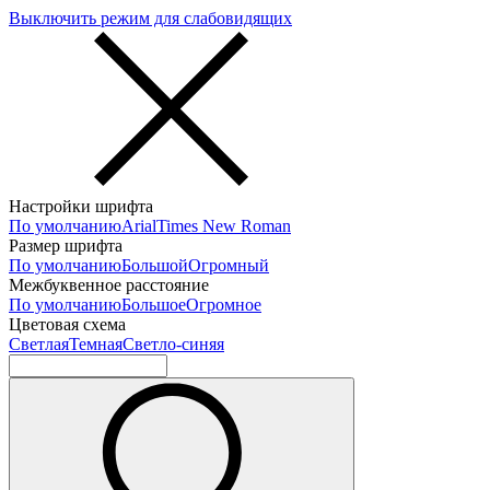
Выключить режим для слабовидящих
Настройки шрифта
По умолчанию
Arial
Times New Roman
Размер шрифта
По умолчанию
Большой
Огромный
Межбуквенное расстояние
По умолчанию
Большое
Огромное
Цветовая схема
Светлая
Темная
Светло-синяя