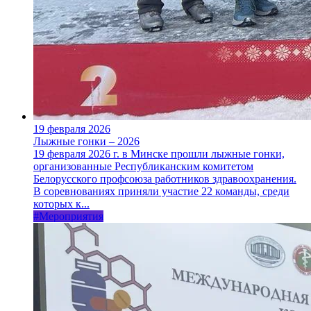
19 февраля 2026
Лыжные гонки – 2026
19 февраля 2026 г. в Минске прошли лыжные гонки,
организованные Республиканским комитетом
Белорусского профсоюза работников здравоохранения.
В соревнованиях приняли участие 22 команды, среди
которых к...
#Мероприятия