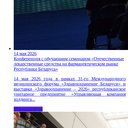
14 мая 2026
Конференция с обучающим семинаром «Отечественные
лекарственные средства на фармацевтическом рынке
Республики Беларусь»
14 мая 2026 года в рамках 31-го Международного
медицинского форума «Здравоохранение Беларуси» и
выставки «Здравоохранение – 2026» республиканское
унитарное предприятие «Управляющая компания
холдинга...
#Мероприятия