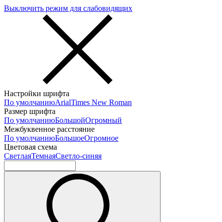
Выключить режим для слабовидящих
Настройки шрифта
По умолчанию
Arial
Times New Roman
Размер шрифта
По умолчанию
Большой
Огромный
Межбуквенное расстояние
По умолчанию
Большое
Огромное
Цветовая схема
Светлая
Темная
Светло-синяя