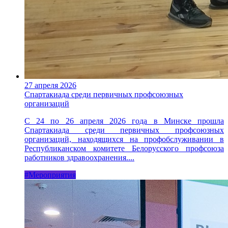
27 апреля 2026
Спартакиада среди первичных профсоюзных
организаций
С 24 по 26 апреля 2026 года в Минске прошла
Спартакиада среди первичных профсоюзных
организаций, находящихся на профобслуживании в
Республиканском комитете Белорусского профсоюза
работников здравоохранения....
#Мероприятия