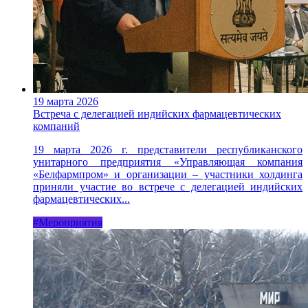
19 марта 2026
Встреча с делегацией индийских фармацевтических
компаний
19 марта 2026 г. представители республиканского
унитарного предприятия «Управляющая компания
«Белфармпром» и организации – участники холдинга
приняли участие во встрече с делегацией индийских
фармацевтических...
#Мероприятия