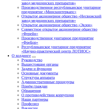
завод медицинских препаратов»
Производственное республиканское унитарное
предприятие «Минскинтеркапс»
Открытое акционерное общество «Несвижский
завод медицинских препаратов»
Открытое акционерное общество «Экзон»
Совместное открытое акционерное общество
«Ферейн»
Производственное унитарное предприятие
«ФреБор»
Республиканское унитарное предприятие
«Научно-практический центр ЛОТИОС»
О холдинге
Руководство
Вышестоящие органы
Задачи и функции
Основные документы
Структура аппарата
Административные процедуры
Приём граждан
Обращения
О противодействии коррупции
Наши партнеры
Профсоюз
Вакансии