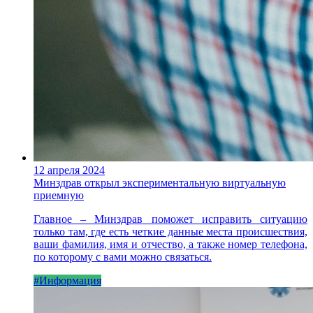
12 апреля 2024
Минздрав открыл экспериментальную виртуальную
приемную
Главное – Минздрав поможет исправить ситуацию
только там, где есть четкие данные места происшествия,
ваши фамилия, имя и отчество, а также номер телефона,
по которому с вами можно связаться.
#Информация