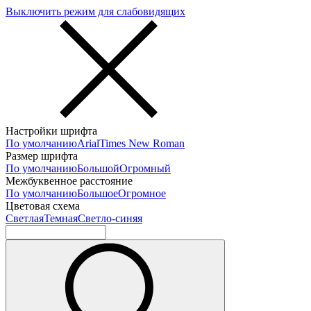
Выключить режим для слабовидящих
Настройки шрифта
По умолчанию
Arial
Times New Roman
Размер шрифта
По умолчанию
Большой
Огромный
Межбуквенное расстояние
По умолчанию
Большое
Огромное
Цветовая схема
Светлая
Темная
Светло-синяя