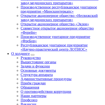
завод медицинских препаратов»
Производственное республиканское унитарное
предприятие «Минскинтеркапс»
Открытое акционерное общество «Несвижский
завод медицинских препаратов»
Открытое акционерное общество «Экзон»
Совместное открытое акционерное общество
«Ферейн»
Производственное унитарное предприятие
«ФреБор»
Республиканское унитарное предприятие
«Научно-практический центр ЛОТИОС»
О холдинге
Руководство
Вышестоящие органы
Задачи и функции
Основные документы
Структура аппарата
Административные процедуры
Приём граждан
Обращения
О противодействии коррупции
Наши партнеры
Профсоюз
Вакансии