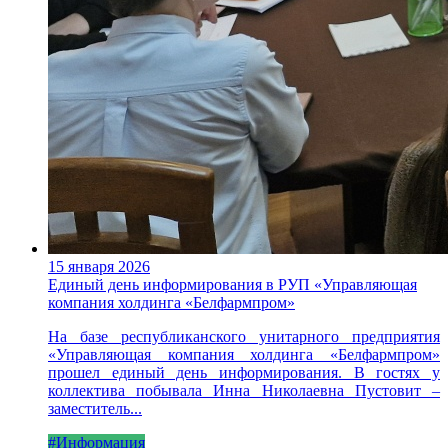
15 января 2026
Единый день информирования в РУП «Управляющая
компания холдинга «Белфармпром»
На базе республиканского унитарного предприятия
«Управляющая компания холдинга «Белфармпром»
прошел единый день информирования. В гостях у
коллектива побывала Инна Николаевна Пустовит –
заместитель...
#Информация