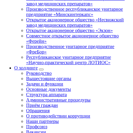
завод медицинских препаратов»
Производственное республиканское унитарное
предприятие «Минскинтеркапс»
Открытое акционерное общество «Несвижский
завод медицинских препаратов»
Открытое акционерное общество «Экзон»
Совместное открытое акционерное общество
«Ферейн»
Производственное унитарное предприятие
«ФреБор»
Республиканское унитарное предприятие
«Научно-практический центр ЛОТИОС»
О холдинге
Руководство
Вышестоящие органы
Задачи и функции
Основные документы
Структура аппарата
Административные процедуры
Приём граждан
Обращения
О противодействии коррупции
Наши партнеры
Профсоюз
Вакансии