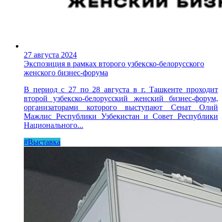
27 августа 2024
Экспозиция в рамках второго узбекско-белорусского
женского бизнес-форума
В период с 27 по 28 августа в г. Ташкенте проходит
второй узбекско-белорусский женский бизнес-форум,
организаторами которого выступают Сенат Олий
Мажлис Республики Узбекистан и Совет Республики
Национального...
#Выставка