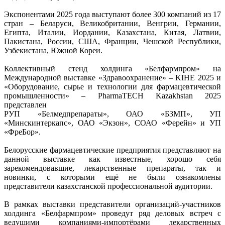
Экспонентами 2025 года выступают более 300 компаний из 17
стран – Беларуси, Великобритании, Венгрии, Германии,
Египта, Италии, Иордании, Казахстана, Китая, Латвии,
Пакистана, России, США, Франции, Чешской Республики,
Узбекистана, Южной Кореи.
Коллективный стенд холдинга «Белфармпром» на
Международной выставке «Здравоохранение» – KIHE 2025 и
«Оборудование, сырье и технологии для фармацевтической
промышленности» – PharmaTECH Kazakhstan 2025
представлен
РУП «Белмедпрепараты», ОАО «БЗМП», УП
«Минскинтеркапс», ОАО «Экзон», СОАО «Ферейн» и УП
«ФреБор».
Белорусские фармацевтические предприятия представляют на
данной выставке как известные, хорошо себя
зарекомендовавшие, лекарственные препараты, так и
новинки, с которыми ещё не были ознакомлены
представители казахстанской профессиональной аудитории.
В рамках выставки представители организаций-участников
холдинга «Белфармпром» проведут ряд деловых встреч с
ведущими компаниями-импортёрами лекарственных