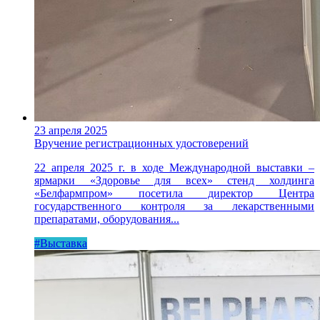
23 апреля 2025
Вручение регистрационных удостоверений
22 апреля 2025 г. в ходе Международной выставки –
ярмарки «Здоровье для всех» стенд холдинга
«Белфармпром» посетила директор Центра
государственного контроля за лекарственными
препаратами, оборудования...
#Выставка