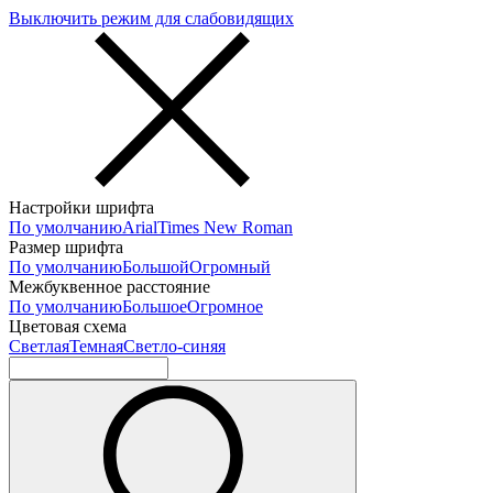
Выключить режим для слабовидящих
Настройки шрифта
По умолчанию
Arial
Times New Roman
Размер шрифта
По умолчанию
Большой
Огромный
Межбуквенное расстояние
По умолчанию
Большое
Огромное
Цветовая схема
Светлая
Темная
Светло-синяя